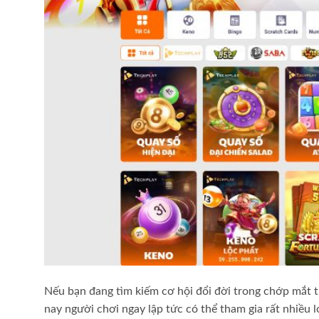
Nếu bạn đang tìm kiếm cơ hội đổi đời trong chớp mắt t
nay người chơi ngay lập tức có thể tham gia rất nhiều 