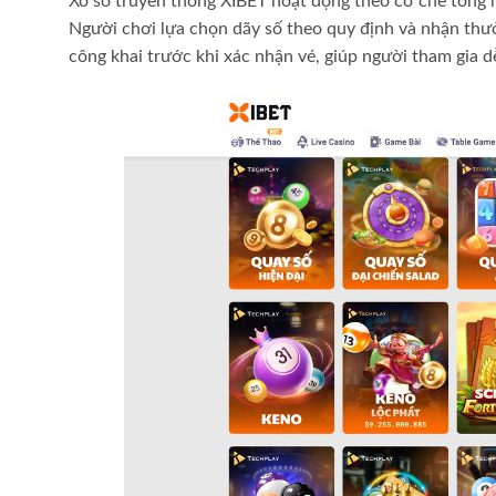
Xổ số truyền thống XIBET hoạt động theo cơ chế tổng h
Người chơi lựa chọn dãy số theo quy định và nhận thư
công khai trước khi xác nhận vé, giúp người tham gia d