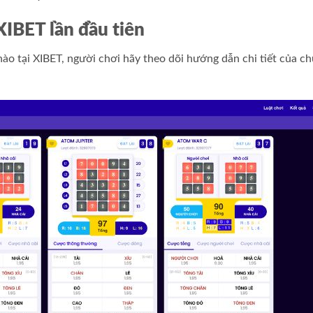
IBET lần đầu tiên
ào tại XIBET, người chơi hãy theo dõi hướng dẫn chi tiết của ch