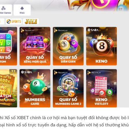
hì Xổ số XIBET chính là cơ hội mà bạn tuyệt đối không được bỏ l
loại hình xổ số trực tuyến đa dạng, hấp dẫn với hệ số thưởng khủ