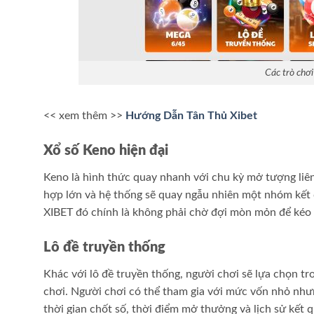
Các trò chơi
<< xem thêm >>
Hướng Dẫn Tân Thủ Xibet
Xổ số Keno hiện đại
Keno là hình thức quay nhanh với chu kỳ mở tượng liên 
hợp lớn và hệ thống sẽ quay ngẫu nhiên một nhóm kết 
XIBET đó chính là không phải chờ đợi mòn mỏn để kéo
Lô đề truyền thống
Khác với lô đề truyền thống, người chơi sẽ lựa chọn t
chơi. Người chơi có thể tham gia với mức vốn nhỏ nhưn
thời gian chốt số, thời điểm mở thưởng và lịch sử kết q