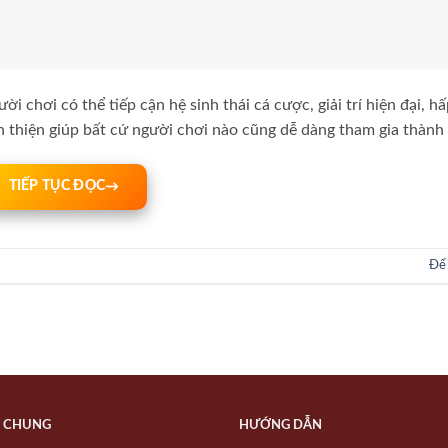
 chơi có thể tiếp cận hệ sinh thái cá cược, giải trí hiện đại, hấ
ân thiện giúp bất cứ người chơi nào cũng dễ dàng tham gia thành
TIẾP TỤC ĐỌC
→
Để 
N CHUNG
HƯỚNG DẪN