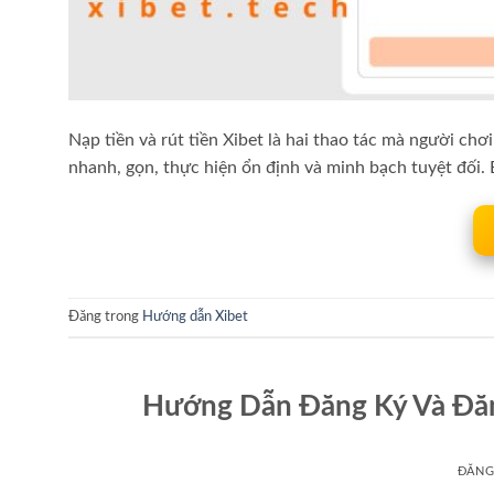
Nạp tiền và rút tiền Xibet là hai thao tác mà người chơ
nhanh, gọn, thực hiện ổn định và minh bạch tuyệt đối. Bà
Đăng trong
Hướng dẫn Xibet
Hướng Dẫn Đăng Ký Và Đăn
ĐĂNG