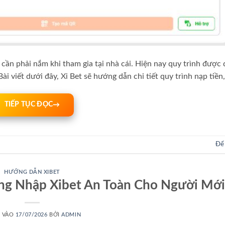
i cần phải nắm khi tham gia tại nhà cái. Hiện nay quy trình được 
i viết dưới đây, Xi Bet sẽ hướng dẫn chi tiết quy trình nạp tiền,
TIẾP TỤC ĐỌC
→
Để 
HƯỚNG DẪN XIBET
g Nhập Xibet An Toàn Cho Người Mới
 VÀO
17/07/2026
BỞI
ADMIN