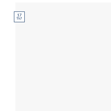
17
Th7