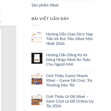
Sản phẩm Xibet
BÀI VIẾT GẦN ĐÂY
Hướng Dẫn Giao Dịch Nạp
Tiền Và Rút Tiền Xibet Mới
Nhất 2026
Không
có
Hướng Dẫn Đăng Ký Và
bình
luận
Đăng Nhập Xibet An Toàn
ở
Cho Người Mới
Hướng
Dẫn
Không
Giao
có
Dịch
Giới Thiệu Game Nhanh
bình
Nạp
luận
Xibet – Game Dễ Chơi, Trả
Tiền
ở
Và
Thưởng Siêu Tốc
Hướng
Rút
Dẫn
Không
Tiền
Đăng
có
Xibet
Ký
Giới Thiệu Lô Đề Xibet –
bình
Mới
Và
luận
Nhất
Sảnh Chơi Lô Đề Online Uy
Đăng
ở
2026
Nhập
Tín 2026
Giới
Xibet
Thiệu