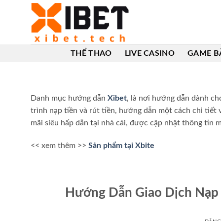
Bỏ
qua
nội
dung
THỂ THAO
LIVE CASINO
GAME B
Danh mục hướng dẫn
Xibet
, là nơi hướng dẫn dành ch
trình nạp tiền và rút tiền, hướng dẫn một cách chi tiế
mãi siêu hấp dẫn tại nhà cái, được cập nhật thông tin
<< xem thêm >>
Sản phẩm tại Xbite
Hướng Dẫn Giao Dịch Nạp 