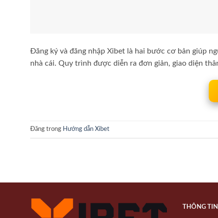
Đăng ký và đăng nhập Xibet là hai bước cơ bản giúp người
nhà cái. Quy trình được diễn ra đơn giản, giao diện th
Đăng trong
Hướng dẫn Xibet
THÔNG TI