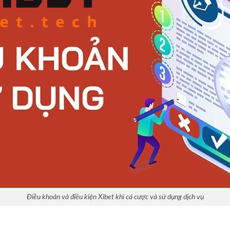
Điều khoản và điều kiện Xibet khi cá cược và sử dụng dịch vụ