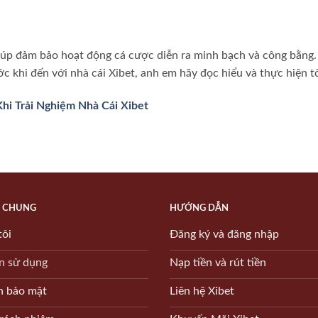
iúp đảm bảo hoạt động cá cược diễn ra minh bạch và công bằng. 
ớc khi đến với nhà cái Xibet, anh em hãy đọc hiểu và thực hiện 
hi Trải Nghiệm Nhà Cái Xibet
N CHUNG
HƯỚNG DẪN
tôi
Đăng ký và đăng nhập
n sử dụng
Nạp tiền và rút tiền
h bảo mật
Liên hệ Xibet