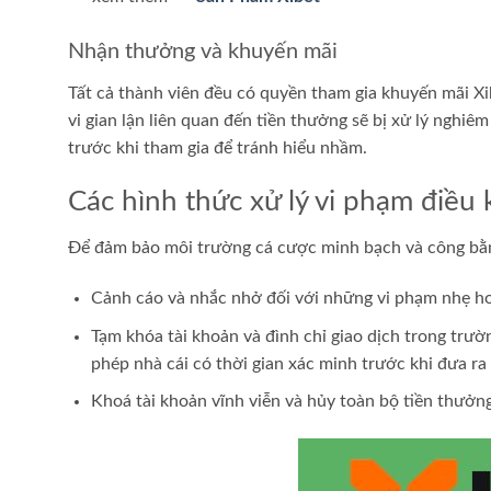
Nhận thưởng và khuyến mãi
Tất cả thành viên đều có quyền tham gia khuyến mãi Xi
vi gian lận liên quan đến tiền thưởng sẽ bị xử lý nghiê
trước khi tham gia để tránh hiểu nhầm.
Các hình thức xử lý vi phạm điều 
Để đảm bảo môi trường cá cược minh bạch và công bằng
Cảnh cáo và nhắc nhở đối với những vi phạm nhẹ hoặ
Tạm khóa tài khoản và đình chỉ giao dịch trong trườ
phép nhà cái có thời gian xác minh trước khi đưa ra
Khoá tài khoản vĩnh viễn và hủy toàn bộ tiền thưởng