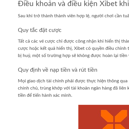
Điều khoản và điều kiện Xibet khi
Sau khi trở thành thành viên hợp lệ, người chơi cần tuâ
Quy tắc đặt cược
Tất cả các vé cược chỉ được công nhận khi hiển thị thà
cược hoặc kết quả hiển thị, Xibet có quyền điều chỉnh 
bị huỷ, một số trường hợp sẽ không được hoàn lại tiền
Quy định về nạp tiền và rút tiền
Mọi giao dịch tài chính phải được thực hiện thông qu
chính chủ, trùng khớp với tài khoản ngân hàng đã liên 
tiền để tiến hành xác minh.