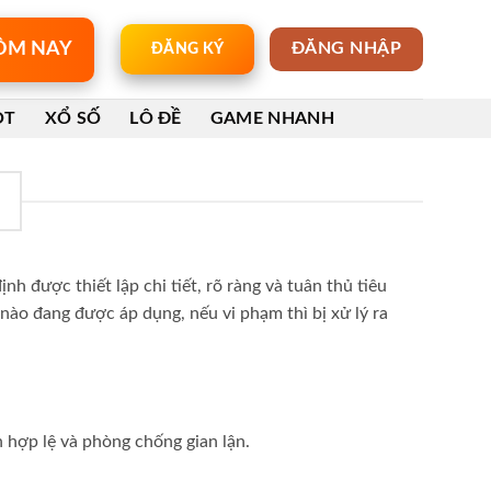
ÔM NAY
ĐĂNG NHẬP
ĐĂNG KÝ
OT
XỔ SỐ
LÔ ĐỀ
GAME NHANH
h được thiết lập chi tiết, rõ ràng và tuân thủ tiêu
nào đang được áp dụng, nếu vi phạm thì bị xử lý ra
 hợp lệ và phòng chống gian lận.