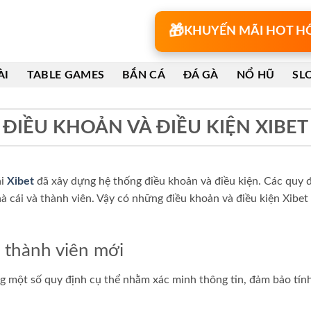
🎁
KHUYẾN MÃI HOT H
ÀI
TABLE GAMES
BẮN CÁ
ĐÁ GÀ
NỔ HŨ
SL
ĐIỀU KHOẢN VÀ ĐIỀU KIỆN XIBET
ái
Xibet
đã xây dựng hệ thống điều khoản và điều kiện. Các quy địn
 cái và thành viên. Vậy có những điều khoản và điều kiện Xibet 
i thành viên mới
ng một số quy định cụ thể nhằm xác minh thông tin, đảm bảo tính