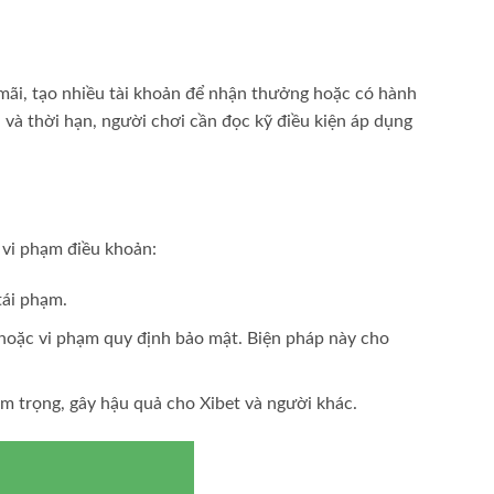
 mãi, tạo nhiều tài khoản để nhận thưởng hoặc có hành
u và thời hạn, người chơi cần đọc kỹ điều kiện áp dụng
 vi phạm điều khoản:
tái phạm.
i hoặc vi phạm quy định bảo mật. Biện pháp này cho
êm trọng, gây hậu quả cho Xibet và người khác.