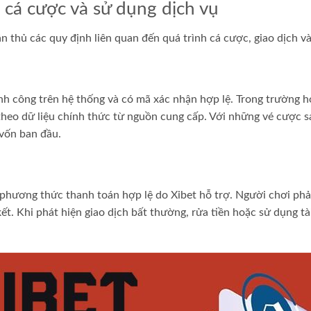
 cá cược và sử dụng dịch vụ
n thủ các quy định liên quan đến quá trình cá cược, giao dịch và
nh công trên hệ thống và có mã xác nhận hợp lệ. Trong trường hợp
theo dữ liệu chính thức từ nguồn cung cấp. Với những vé cược s
 vốn ban đầu.
a phương thức thanh toán hợp lệ do Xibet hỗ trợ. Người chơi ph
kết. Khi phát hiện giao dịch bất thường, rửa tiền hoặc sử dụng t